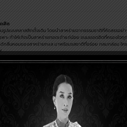
อดฮิต
ในรูปแบบคลาสสิกดั้งเดิม โดยนำสาหร่ายจากธรรมชาติที่คัดสรรอย่
ฉพาะ ทำให้เกิดเป็น
สาหร่ายทอด
เถ้าแก่น้อย ขนมยอดฮิตที่ครองใจทุ
จะได้กลิ่นหอมของสาหร่ายทะเล มาพร้อมรสชาติที่อร่อย กลมกล่อม ใ
!
คัญคือเรื่องความกรอบอร่อยทั่วทั้งแผ่น จนทำให้คุณอยากกินซ้ำ ๆ 
ป็นขนมที่เหมาะกับการกินในหลากหลายสถานการณ์ เพราะนอกจากเป็
อนจอยเพิ่มบรรยากาศให้ปาร์ตี้สนุกมากยิ่งขึ้น จะกินขนมให้อร่อยทั้งที ก็
บ้าง
านการปรุงที่พิถีพิถัน ทำให้มีรสชาติที่อร่อย กลมกล่อมลงตัว จึงท
่ละคน ไม่ว่าจะนำมาโรยกินกับข้าวเพื่อเพิ่มรสชาติ หรือสายสุขภาพจะ
บะหมี่เพื่อควบคุมน้ำหนัก และเพิ่มคุณค่าทางอาหารและความอร่อยได
์อย่างไร