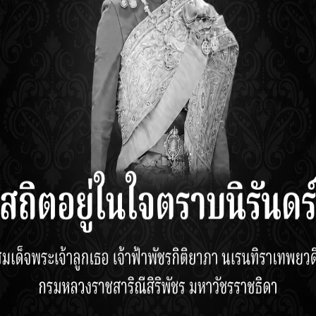
งแล้ว สาหร่ายเถ้าแก่น้อยยังอุดมไปด้วยประโยชน์และสารอาหารจาก
ารที่สำคัญในสาหร่ายยังคงอยู่ได้นาน ไม่ว่าจะเป็นแร่ธาตุต่าง ๆ ที่
่อย ทำให้เป็นขนมขบเคี้ยวที่เหมาะกับเด็ก ๆ และยังเหมาะกับคนรักส
น้อยได้ที่ไหนบ้าง
มอร่อยของ
สาหร่ายทอด
เถ้าแก่น้อย สามารถหาซื้อได้ที่ร้านค้าปลีกทั่
otus’s, FamilyMart, TopsMarket, Gourmet Market, BigC แล
Shopee, Lazada, 7-Eleven Delivery และ Foodpanda
RETAILERS