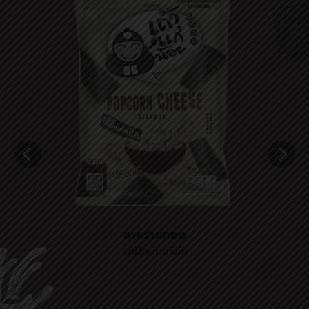
สาหร่ายทอด
รสป็อปคอร์ชีส