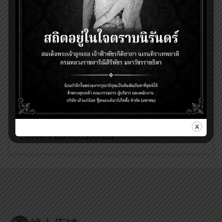
เรื่องของระบบขับถ่ายสมดุล รวมถึงรสชาติที่อร่อย
ทำให้เป็นขนมขบเคี้ยวที่เหมาะกับเด็ก ๆ และยังเหมาะกับ
คนรักสุขภาพอีกด้วย
สามารถหาซื้อสาหร่ายทอด
เถ้าแก่น้อยได้ที่ไหนบ้าง
สำหรับใครที่อยากสัมผัสรสชาติความอร่อยของ
สาหร่าย
ทอด
เถ้าแก่น้อย สามารถหาซื้อได้ที่ร้านค้าปลีกทั่ว
ประเทศ อาทิ ร้านเถ้าแก่น้อยแลนด์, Makro, CJ
Express, 7-Eleven, Lotus’s, FamilyMart,
TopsMarket, Gourmet Market, BigC และ
นอกจากนี้ยังสามารถช้อปออนไลน์ได้ที่ Taokaenoi
Shop Online, Shopee, Lazada, 7-Eleven
Delivery และ Foodpanda