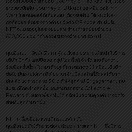
เรื่องราวของเถ้าแก่น้อย (Journey of Tao Kae Noi), เรื่อง
ราวของบิทคับ (Journey of Bitkub) และหยิ่น วอร์ (Yin
War) ให้แฟนคลับได้เก็บสะสม (ต้องรับผ่าน BitkubNext
ดิจิทัลวอลเล็ตของทางค่าย) ซึ่งตัว QR code สำหรับรับ
NFT จะบรรจุอยู่ในซองขนมสาหร่ายเถ้าแก่น้อยจำนวน
600,000 ซอง ที่กำลังจะเริ่มวางจำหน่ายเร็ว ๆ นี้
คุณจิรายุส ทรัพย์ศรีโสภา ผู้ก่อตั้งและประธานเจ้าหน้าที่บริหาร
บริษัท บิทคับ แคปปิตอล กรุ๊ป โฮลดิ้งส์ จำกัด เผยถึงความ
ร่วมมือครั้งนี้ว่า “เรามาถึงยุคที่การตลาดจะไม่เหมือนเดิมอีก
ต่อไป มันจะไม่ใช่การยิงโฆษณาผ่านบิลบอร์ดที่วัดผลได้ยาก
อีกแล้ว แต่การตลาด 3.0 จะทำให้ลูกค้ามี Engagement กับ
แบรนด์ได้อย่างลึกซึ้ง และสามารถสร้าง Collectible
Reward ที่เงินอาจซื้อหาไม่ได้ หรือเป็นสิ่งที่มีคุณค่าทางจิตใจ
สำหรับลูกค้ามากขึ้น”
NFT เครื่องมือเจาะพฤติกรรมแฟนคลับ
คุณจิรายุสยังได้กล่าวต่อไปด้วยว่า การแจก NFT ซึ่งมีการ