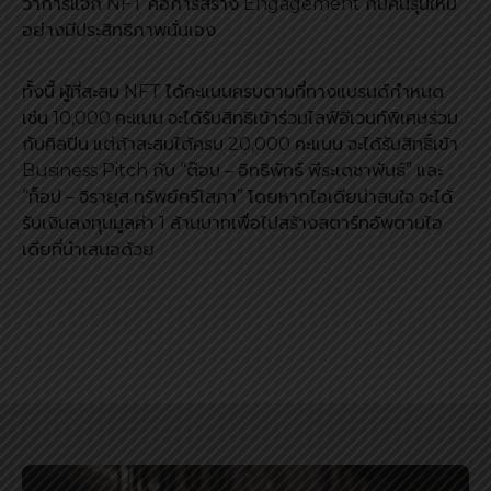
ว่าการแจก NFT คือการสร้าง Engagement กับคนรุ่นใหม่
อย่างมีประสิทธิภาพนั่นเอง
ทั้งนี้ ผู้ที่สะสม NFT ได้คะแนนครบตามที่ทางแบรนด์กำหนด
เช่น 10,000 คะแนน จะได้รับสิทธิเข้าร่วมไลฟ์อีเวนท์พิเศษร่วม
กับศิลปิน แต่ถ้าสะสมได้ครบ 20,000 คะแนน จะได้รับสิทธิ์เข้า
Business Pitch กับ “ต๊อบ – อิทธิพัทธ์ พีระเดชาพันธ์” และ
“ท็อป – จิรายุส ทรัพย์ศรีโสภา” โดยหากไอเดียน่าสนใจ จะได้
รับเงินลงทุนมูลค่า 1 ล้านบาทเพื่อไปสร้างสตาร์ทอัพตามไอ
เดียที่นำเสนอด้วย