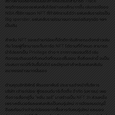
สร้างผ่านบล็อกเชนนั้นยังทำให้แบรนด์สามารถ Track
พฤติกรรมของแฟนคลับได้อย่างลงลึกมากขึ้น เช่นกรณีของ
NBA ที่ใช้การแจก NFT ที่ทำให้ทราบได้ว่า แฟนคลับรายใดเป็น
Big spender, แฟนคลับรายใดมาชมการแข่งขันทุกนัด ฯลฯ
เป็นต้น
สำหรับ NFT ของเถ้าแก่น้อยก็มีกติกาในลักษณะดังกล่าวเช่น
กัน โดยผู้ที่สามารถเก็บการ์ด NFT ได้ตามที่กำหนด สามารถ
นำไปแลกเป็น Privilege ต่าง ๆ จากทางแบรนด์ได้ เช่น
กิจกรรมดินเนอร์กับคนดังที่ตนเองชื่นชอบ ซึ่งสิ่งเหล่านี้ จะเป็น
ประสบการณ์ที่เงินซื้อไม่ได้ และมีคุณค่าสำหรับแฟนคลับใน
อนาคตอย่างมากนั่นเอง
ด้านคุณอิทธิพัทธ์ พีระเดชาพันธ์ ประธานเจ้าหน้าที่บริหาร
บริษัท เถ้าแก่น้อย ฟู้ดแอนด์มาร์เก็ตติ้ง จำกัด (มหาชน) เผย
ถึงการเลือกคู่จิ้น “หยิ่น วอร์” มาสร้างเป็น NFT ว่า ส่วนหนึ่ง
เพราะหยิ่นวอร์และแฟนคลับเป็นคนรุ่นใหม่ การจัดแคมเปญนี้
จึงสะท้อนว่าเถ้าแก่น้อยอยากสื่อสารกับคนรุ่นใหม่ และมอง