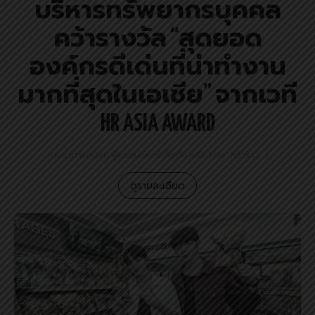
บริหารทรัพยากรบุคคล
คว้ารางวัล “สุดยอด
องค์กรดีเด่นที่น่าทำงาน
มากที่สุดในเอเชีย” จากเวที
HR ASIA AWARD
“บมจ.เถ้าแก่น้อย ฟู๊ดแอนด์มาร์เก็ตติ้ง หรือ TKN” คว้ารา […]
ดูรายละเอียด