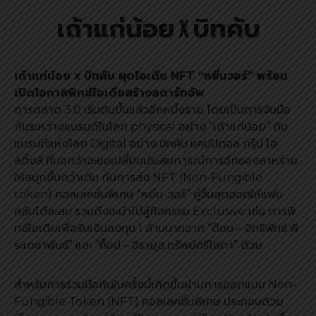
เถ้าแก่น้อย X บิทคับ
เถ้าแก่น้อย x บิทคับ ผุดไอเดีย NFT “หยิ่นวอร์” พร้อม
เปิดโอกาสพิทช์ไอเดียสร้างสตาร์ทอัพ
การตลาด 3.0 เริ่มต้นขึ้นแล้วอีกหนึ่งราย โดยเป็นการจับมือ
กันระหว่างแบรนด์ในโลก physical อย่าง “เถ้าแก่น้อย” กับ
แบรนด์แห่งโลก Digital อย่าง บิทคับ แคปปิตอล กรุ๊ป โฮ
ลดิ้งส์ ที่บอกว่าจะขอเปลี่ยนประสบการณ์การฉีกซองสาหร่าย
ให้สนุกขึ้นกว่าเดิม กับการส่ง NFT (Non-Fungible
token) คอลเลคชั่นพิเศษ “หยิ่น-วอร์” คู่จิ้นสุดฮอตให้แฟน
คลับได้สะสม รวมถึงจะนำไปสู่กิจกรรม Exclusive เช่น การพิ
ทช์ไอเดียเพื่อรับเงินลงทุน 1 ล้านบาทจาก “ต๊อบ – อิทธิพัทธ์ พี
ระเดชาพันธ์” และ “ท็อป – จิรายุส ทรัพย์ศรีโสภา” ด้วย
สำหรับการร่วมมือกันในครั้งนี้เกิดขึ้นผ่านการออกแบบ Non-
Fungible Token (NFT) คอลเลคชั่นพิเศษ ประกอบด้วย