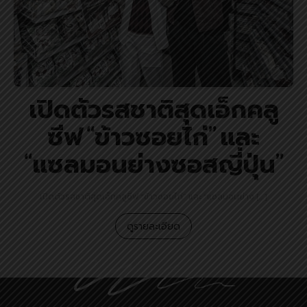
เปิดตัวรสชาติสุดเอ็กคลู
ซีฟ “ข้าวซอยไก่” และ
“แซลมอนย่างซอสญี่ปุ่น”
เปิดตัวรสชาติสุดเอ็กคลูซีฟ “ข้าวซอยไก่” และ “แซลมอนย่าง […]
ดูรายละเอียด