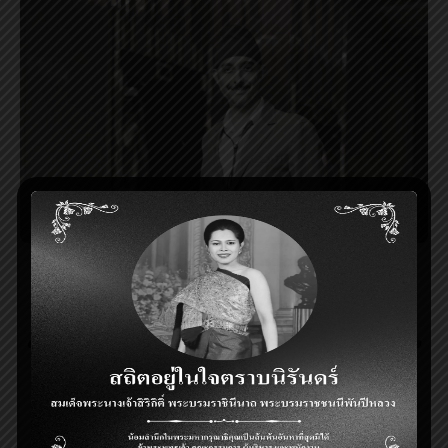
“เถ้าแก่น้อย” เจาะเทรนด์
สุขภาพ ส่งผลิตภัณฑ์ใหม่
“สาหร่ายอบ รสเกลือชมพู”
ส่วนผสมสุดพรีเมียม
บมจ. เถ้าแก่น้อย ฟู๊ดแอนด์มาร์เก็ตติ้ง หรือ TKN ตอกย้ำผ […]