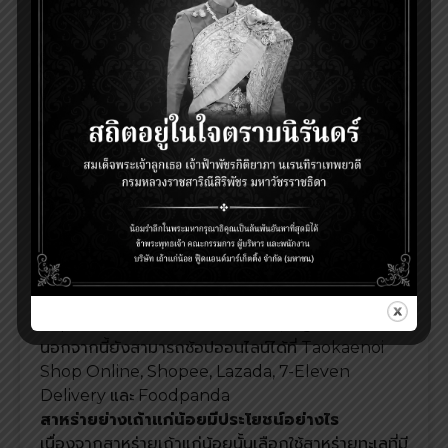
ทานสาหร่ายย่างสุขภาพดีจริงไหม
ด้วยรสชาติที่อร่อย กลมกล่อม และให้พลังงานต่ำ จึงไม่
ยากเลยที่ปัจจุบันสาหร่ายปรุงรสจะเป็นอาหารยามว่างที่
เข้าไปนั่งอยู่ในใจใครหลายต่อหลายคนรวมทั้งสาย
สุขภาพด้วย เช่นกัน เพราะสาหร่ายนั้นขึ้นแท่นเป็นหนึ่งใน
อาหารประเภท Superfood เพราะเป็นวัตถุดิบที่คัดสรร
มาจากธรรมชาติ จึงอุดมไปด้วยคุณค่าทางสารอาหาร
อาทิ ใยอาหาร แร่ธาตุต่าง ๆ ที่สำคัญต่อร่างกาย จึงเป็น
อาหารที่สามารถกินได้ทุกเพศทุกวัย
สามารถหาซื้อสาหร่ายย่าง
เถ้าแก้น้อยได้ที่ไหนบ้าง
สาหร่ายย่างเถ้าแก่น้อย สามารถหาซื้อได้ที่ร้านค้าปลีก
ทั่วประเทศ อาทิ ร้านเถ้าแก่น้อยแลนด์, Makro, CJ
Express, 7-Eleven, Lotus’s, FamilyMart,
TopsMarket, Gourmet Market, BigC และ
นอกจากนี้ยังสามารถช้อปออนไลน์ได้ที่ Taokaenoi
Shop Online, Shopee, Lazada, 7-Eleven
Delivery และ Foodpanda
สาหร่ายย่าง
เถ้าแก่น้อยมีประโยชน์อย่างไร
เนื่องจากสาหร่ายเถ้าแก่น้อยนั้นเลือกใช้สาหร่ายทะเลที่มี