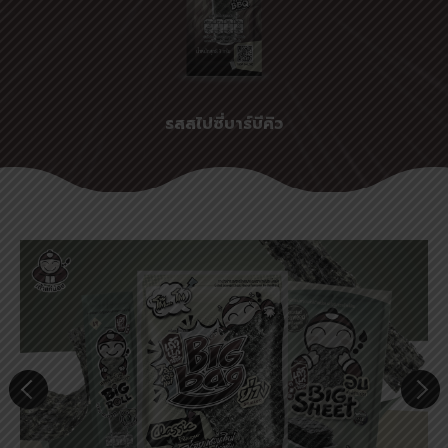
รสสไปซี่บาร์บีคิว