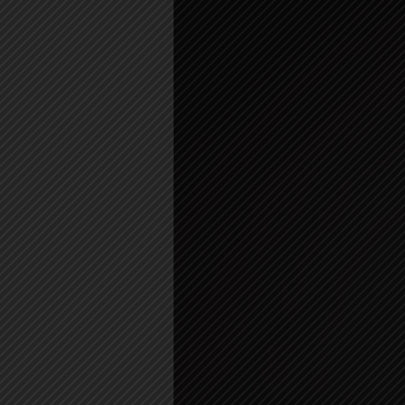
频
播
放
器