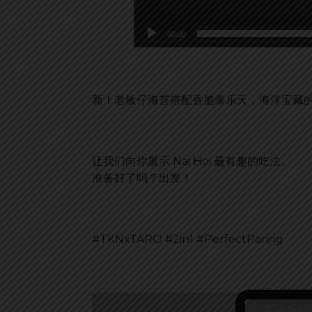
00:00
新！老板仔海苔搭配香脆泰乐天，海洋宝藏
让我们向你展示 Nai Hoi 最有趣的吃法。
准备好了吗？出发！
#TKNxTARO #2in1 #PerfectParing