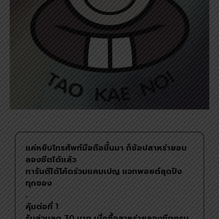
แค่หยิบโทรศัพท์มือถือขึ้นมา ก็ช้อปสาหร่ายอบ
ลองชีตได้แล้ว
การันตีได้โค้ดร่วมแคมเปญ แจกพอยต์สุดปัง
ทุกซอง
.
คุ้มต่อที่ 1
รับส่วนลด 30 บาท เมื่อซื้อสาหร่ายลองชีตครบ