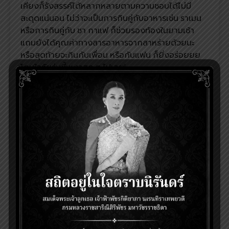
เคียงก็รังสรรค์ได้หลากหลายตามความชอบได้ไม่มี
สะดุดแน่นอน ไม่ว่าจะเป็นการกินคู่กับอาหารเช่น ราเมน
หรือการกินคู่กับ ชา กาแฟ ก็ช่วยรองท้องในยามเช้า
แถมยังได้คุณค่าทางสารอาหารจากสาหร่ายด้วยนะ
หรือสุดท้ายจะกินกับเพื่อน หรือกับแฟน ก็ยิ่งอร่อยยย
โดนใจวัยรุ่นขี้เหงาสุด ๆ ไปเลย!
สาหร่ายอบเถ้าแก่น้อย ทางเลือกของคนรักสุขภาพ
ด้วยกระกวนการผลิตโดยอบผ่านความร้อน ทำให้ได้
สาหร่ายอบที่มีแคลอรีต่ำ แต่อุดมไปด้วยสารอาหารจาก
สาหร่ายทะเล ไม่ว่าจะเป็นใยอาหาร และแร่ธาตุสำคัญต่าง
ๆ ซึ่งปัจจุบันสาหร่ายทะเลนั้นถูกจัดเป็นหนึ่งในซูเปอร์ฟู๊ด
หรือกลุ่มอาหารที่ให้ประโยชน์ต่อร่างกาย ทำให้สาหร่าย
อบเถ้าแก่น้อย กลายเป็นหนึ่งในทางเลือกของคนรัก
สุขภาพได้ไม่ยาก โดยจะทานเป็นขนมยามว่าง หรือจะนำ
มาทำเป็นเมนูเพื่อสุขภาพง่าย ๆ ก็ทำได้หลากหลายแบบ
สุด ๆ ไปเลยล่ะ
สาหร่ายอบเถ้าแก่น้อย กับเมนูอาหารง่าย ๆ
สายกินต้องเลิฟ เพราะบอกเลยว่าสาหร่ายอบเถ้าแก่
น้อยนอกจากจะเป็นขนมทานเล่นแล้ว ยังสามารถทำเป็น