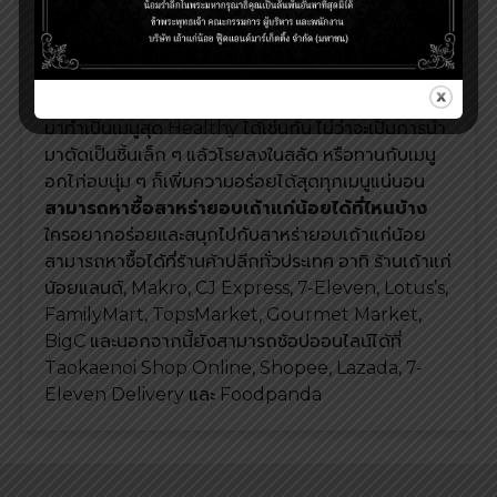
เมนูง่าย ๆ เพิ่มความอร่อยได้อีกหลากหลายเมนู ไม่ว่าจะ
เป็น เมนูซูชิ หรือจะทำเป็นข้าวปั้นโอนิกิริแสนอร่อย และ
ยังไม่พอ ถ้าใครเป็นสายปิ้งย่าง สาหร่ายอบก็ยังช่วย
เพิ่มความฟินได้อีก ในส่วนสายสุขภาพเอง ก็สามารถนำ
มาทำเป็นเมนูสุด Healthy ได้เช่นกัน ไม่ว่าจะเป็นการนำ
มาตัดเป็นชิ้นเล็ก ๆ แล้วโรยลงในสลัด หรือทานกับเมนู
อกไก่อบนุ่ม ๆ ก็เพิ่มความอร่อยได้สุดทุกเมนูแน่นอน
สามารถหาซื้อสาหร่ายอบเถ้าแก่น้อยได้ที่ไหนบ้าง
ใครอยากอร่อยและสนุกไปกับสาหร่ายอบเถ้าแก่น้อย
สามารถหาซื้อได้ที่ร้านค้าปลีกทั่วประเทศ อาทิ ร้านเถ้าแก่
น้อยแลนด์, Makro, CJ Express, 7-Eleven, Lotus’s,
FamilyMart, TopsMarket, Gourmet Market,
BigC และนอกจากนี้ยังสามารถช้อปออนไลน์ได้ที่
Taokaenoi Shop Online, Shopee, Lazada, 7-
Eleven Delivery และ Foodpanda